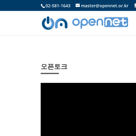
02-581-1643
master@opennet.or.kr
오픈토크