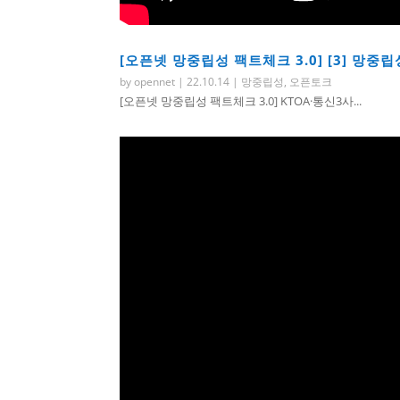
[오픈넷 망중립성 팩트체크 3.0] [3] 망
by
opennet
|
22.10.14
|
망중립성
,
오픈토크
[오픈넷 망중립성 팩트체크 3.0] KTOA·통신3사...