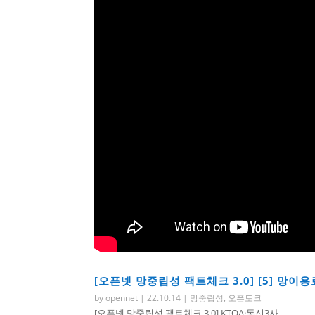
[오픈넷 망중립성 팩트체크 3.0] [5] 망이
by
opennet
|
22.10.14
|
망중립성
,
오픈토크
[오픈넷 망중립성 팩트체크 3.0] KTOA·통신3사...