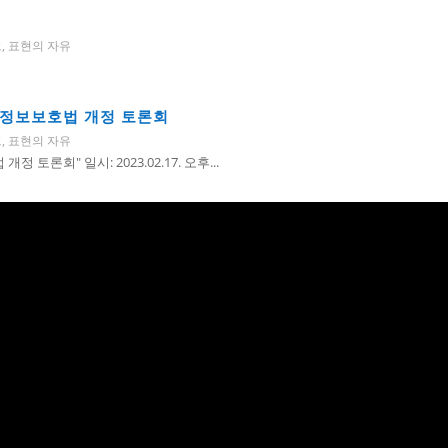
분
크
,
표현의 자유
인정보보호법 개정 토론회
크
,
표현의 자유
론회" 일시: 2023.02.17. 오후...