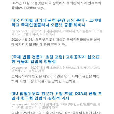
2025년 11월, 오픈넷은 태국 방콕에서 개최된 아시아 민주주의
총회(Asia Democracy...
태국 디지털 권리에 관한 유엔 심의 준비 – 고려대
학교 국제인권클리닉·오픈넷 공동 웨비나
by
opennet
|
26.05.21
|
국제세미나
,
세미나자료
,
오픈블로그
,
오픈
세미나
,
표현의 자유
,
프라이버시
2026년 4월 2일, 오픈넷은 고려대학교 국제인권클리닉과 함께
태국의 디지털 권리에 관한 유엔 기구...
[국제 법률 전문가 초청 포럼] 고위공직자 혐오표
현 규율의 입법적 정당성
by
opennet
|
26.05.18
|
국제세미나
,
논평/보도자료
,
세미나자료
,
오픈세미나
,
표현의 자유
고위공직자의 발언은 개인의 의견을 넘어 사회적 규범을 형성
하며, 시민의 삶에 직결되는 강력한 파급력을...
[EU 집행위원회 전문가 초청 포럼] DSA의 균형 모
델과 한국형 입법의 실천적 과제
by
opennet
|
26.03.27
|
공지사항
,
국제세미나
,
논평/보도자료
,
세
미나자료
,
오픈세미나
,
표현의 자유
일시: 2025년 4월 8일 오후 2시 ~ 6시 장소: 국회의원회관 제2소