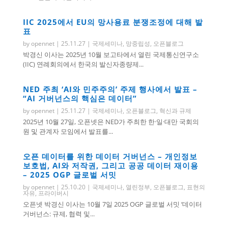
IIC 2025에서 EU의 망사용료 분쟁조정에 대해 발
표
by
opennet
|
25.11.27
|
국제세미나
,
망중립성
,
오픈블로그
박경신 이사는 2025년 10월 보고타에서 열린 국제통신연구소
(IIC) 연례회의에서 한국의 발신자종량제...
NED 주최 ‘AI와 민주주의’ 주제 행사에서 발표 –
“AI 거버넌스의 핵심은 데이터”
by
opennet
|
25.11.27
|
국제세미나
,
오픈블로그
,
혁신과 규제
2025년 10월 27일, 오픈넷은 NED가 주최한 한·일·대만 국회의
원 및 관계자 모임에서 발표를...
오픈 데이터를 위한 데이터 거버넌스 – 개인정보
보호법, AI와 저작권, 그리고 공공 데이터 재이용
– 2025 OGP 글로벌 서밋
by
opennet
|
25.10.20
|
국제세미나
,
열린정부
,
오픈블로그
,
표현의
자유
,
프라이버시
오픈넷 박경신 이사는 10월 7일 2025 OGP 글로벌 서밋 ‘데이터
거버넌스: 규제, 협력 및...