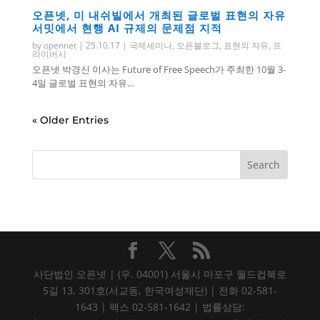
오픈넷, 미 내쉬빌에서 개최된 글로벌 표현의 자유
서밋에서 현행 AI 규제의 문제점 지적
by
opennet
|
25.10.17
|
국제세미나
,
오픈블로그
,
표현의 자유
,
프
라이버시
오픈넷 박경신 이사는 Future of Free Speech가 주최한 10월 3-
4일 글로벌 표현의 자유...
« Older Entries
사단법인 오픈넷 | (우. 04001) 서울시 마포구 월드컵북로
5길 13, 301호(서교동, 한국여성재단) | 전화 02-581-
1643 | 팩스 02-581-1642 | 법률상담: