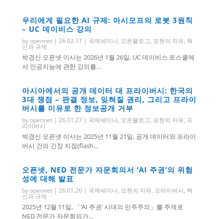
우리에게 필요한 AI 규제: 아시모프의 로봇 3원칙
– UC 데이비스 강의
by
opennet
|
26.02.17
|
국제세미나
,
오픈블로그
,
표현의 자유
,
혁
신과 규제
박경신 오픈넷 이사는 2026년 1월 26일, UC 데이비스 로스쿨에
서 인공지능에 관한 강의를...
아시아에서의 공개 데이터 대 프라이버시: 한국의
3대 쟁점 – 판결 정보, 잊혀질 권리, 그리고 프라이
버시를 이유로 한 정보공개 거부
by
opennet
|
26.01.27
|
국제세미나
,
오픈블로그
,
표현의 자유
,
프
라이버시
박경신 오픈넷 이사는 2025년 11월 21일, 공개 데이터와 프라이
버시 간의 긴장 지점(flash...
오픈넷, NED 전문가 자문회의서 ‘AI 주권’의 위험
성에 대해 발표
by
opennet
|
26.01.26
|
국제세미나
,
표현의 자유
,
프라이버시
,
혁
신과 규제
2025년 12월 11일, 「‘AI 주권’ 시대의 민주주의」를 주제로
NED 전문가 자문회의가...