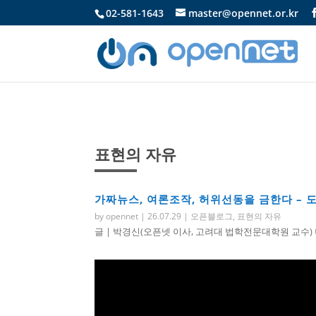
02-581-1643
master@opennet.or.kr
표현의 자유
가짜뉴스, 여론조작, 허위선동을 금한다 – 
by
opennet
|
26.07.29
|
오픈블로그
,
표현의 자유
글 | 박경신(오픈넷 이사, 고려대 법학전문대학원 교수) 