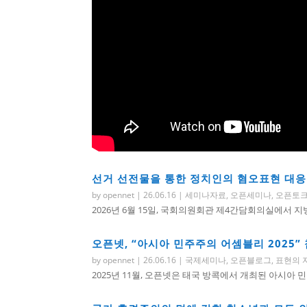
선거 선전물을 통한 정치인의 혐오표현 대응
by
opennet
|
26.06.16
|
세미나자료
,
오픈세미나
,
오픈토
2026년 6월 15일, 국회의원회관 제4간담회의실에서 지
오픈넷, “아시아 민주주의 어셈블리 2025”
by
opennet
|
26.06.16
|
국제세미나
,
오픈블로그
,
표현의 
2025년 11월, 오픈넷은 태국 방콕에서 개최된 아시아 민주주의