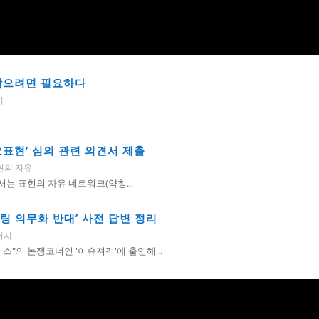
 막으려면 필요하다
시
표현’ 심의 관련 의견서 제출
현의 자유
서는 표현의 자유 네트워크(약칭...
터링 의무화 반대’ 사전 답변 정리
버시
터스"의 논쟁코너인 '이슈져격'에 출연해...