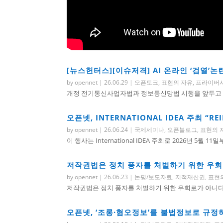
[뉴스헌터스][이슈저격] AI 온라인 ‘검열’논
by
opennet
|
26.06.29
|
오픈토크
,
표현의 자유
,
프라이버
개정 전기통신사업자법과 정보통신망법 시행을 앞두고 오
오픈넷, INTERNATIONAL IDEA 주최 “RE
by
opennet
|
26.06.24
|
국제세미나
,
오픈블로그
,
표현의 
이 행사는 International IDEA 주최로 2026년 5월 11
저작권법은 정치 풍자를 처벌하기 위한 우
by
opennet
|
26.06.23
|
논평/보도자료
,
지적재산권
,
표현
저작권법은 정치 풍자를 처벌하기 위한 우회로가 아니다 
오픈넷, ‘조롱·혐오정보’를 불법정보로 규