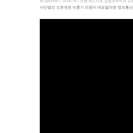
by
opennet
|
26.06.18
|
논평/보도자료
,
입법정책의견
,
표
사단법인 오픈넷은 이훈기 의원이 대표발의한 정보통신망 