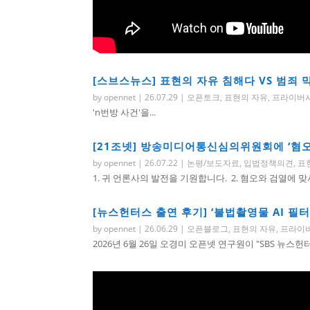
[스브스뉴스] 표현의 자유 침해다 VS 범죄
by
opennet
|
26.07.29
|
오픈토크
,
표현의 자유
,
프라이버
'n번방 사건'을...
[21조넷] 방송미디어통신심의위원회에 ‘혐오
by
opennet
|
26.07.22
|
논평/보도자료
,
입법정책의견
,
표
1. 귀 언론사의 발전을 기원합니다. 2. 혐오와 검열에 맞
[뉴스헌터스 출연 후기] ‘불법촬영물 AI 필
by
opennet
|
26.06.29
|
오픈블로그
,
표현의 자유
,
프라이
2026년 6월 26일 오경미 오픈넷 연구원이 "SBS 뉴스헌