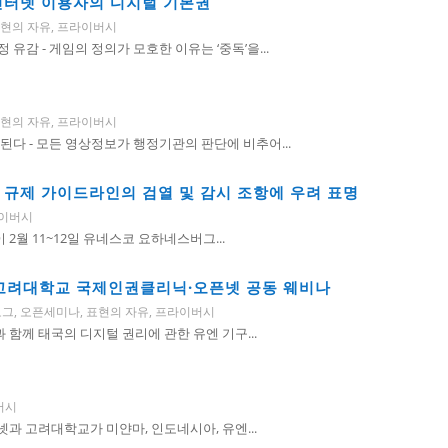
인터넷 이용자의 디지털 기본권
현의 자유
,
프라이버시
유감 - 게임의 정의가 모호한 이유는 ‘중독’을...
현의 자유
,
프라이버시
된다 - 모든 영상정보가 행정기관의 판단에 비추어...
 규제 가이드라인의 검열 및 감시 조항에 우려 표명
이버시
 2월 11~12일 유네스코 요하네스버그...
– 고려대학교 국제인권클리닉·오픈넷 공동 웨비나
로그
,
오픈세미나
,
표현의 자유
,
프라이버시
 함께 태국의 디지털 권리에 관한 유엔 기구...
버시
픈넷과 고려대학교가 미얀마, 인도네시아, 유엔...