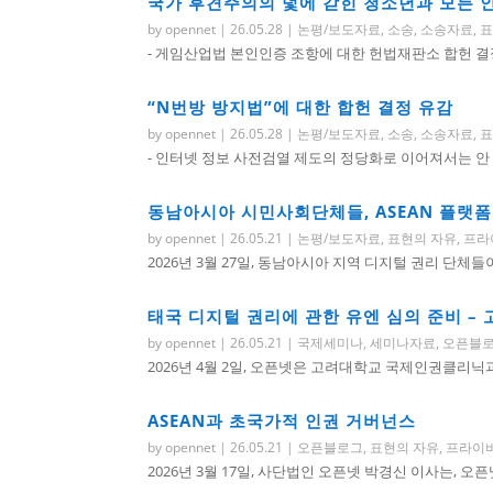
국가 후견주의의 덫에 갇힌 청소년과 모든 
by
opennet
|
26.05.28
|
논평/보도자료
,
소송
,
소송자료
,
표
- 게임산업법 본인인증 조항에 대한 헌법재판소 합헌 결정 
“N번방 방지법”에 대한 합헌 결정 유감
by
opennet
|
26.05.28
|
논평/보도자료
,
소송
,
소송자료
,
표
- 인터넷 정보 사전검열 제도의 정당화로 이어져서는 안 
동남아시아 시민사회단체들, ASEAN 플랫폼
by
opennet
|
26.05.21
|
논평/보도자료
,
표현의 자유
,
프라
2026년 3월 27일, 동남아시아 지역 디지털 권리 단체들이
태국 디지털 권리에 관한 유엔 심의 준비 
by
opennet
|
26.05.21
|
국제세미나
,
세미나자료
,
오픈블
2026년 4월 2일, 오픈넷은 고려대학교 국제인권클리닉과
ASEAN과 초국가적 인권 거버넌스
by
opennet
|
26.05.21
|
오픈블로그
,
표현의 자유
,
프라이
2026년 3월 17일, 사단법인 오픈넷 박경신 이사는, 오