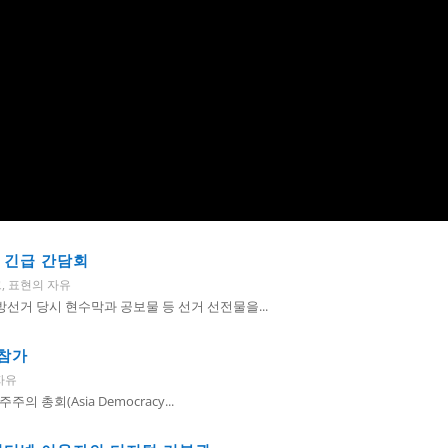
 긴급 간담회
크
,
표현의 자유
방선거 당시 현수막과 공보물 등 선거 선전물을...
 참가
자유
 총회(Asia Democracy...