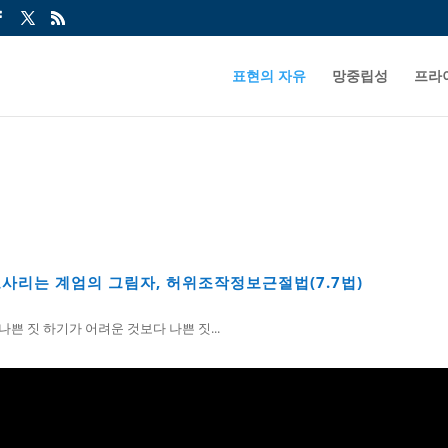
표현의 자유
망중립성
프라
도사리는 계엄의 그림자, 허위조작정보근절법(7.7법)
나쁜 짓 하기가 어려운 것보다 나쁜 짓...