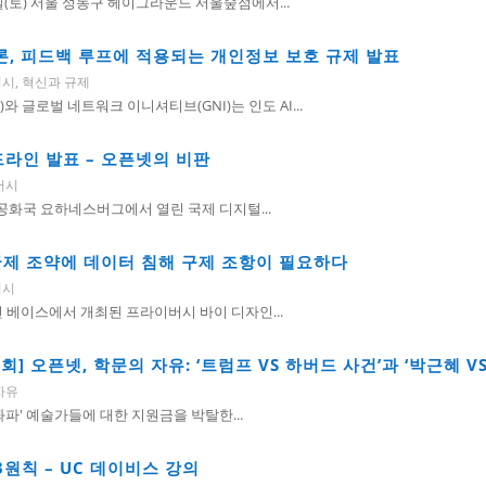
(토) 서울 성동구 헤이그라운드 서울숲점에서...
, 추론, 피드백 루프에 적용되는 개인정보 보호 규제 발표
버시
,
혁신과 규제
글로벌 네트워크 이니셔티브(GNI)는 인도 AI...
라인 발표 – 오픈넷의 비판
버시
리카공화국 요하네스버그에서 열린 국제 디지털...
 국제 조약에 데이터 침해 구제 조항이 필요하다
버시
션 베이스에서 개최된 프라이버시 바이 디자인...
회] 오픈넷, 학문의 자유: ‘트럼프 VS 하버드 사건’과 ‘박근혜 VS
자유
'좌파' 예술가들에 대한 지원금을 박탈한...
3원칙 – UC 데이비스 강의