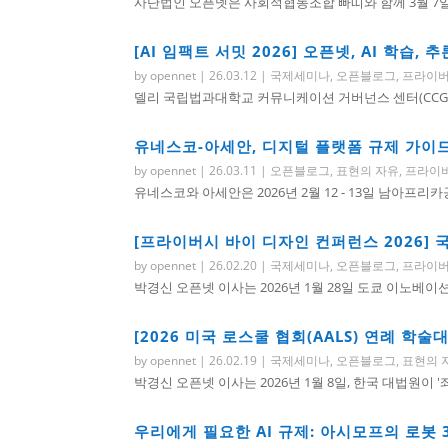
사단법인 오픈넷은 사회적협동조합 빠띠와 함께 3월 7일
[AI 임팩트 서밋 2026] 오픈넷, AI 학습
by
opennet
|
26.03.12
|
국제세미나
,
오픈블로그
,
프라이
델리 국립법과대학교 커뮤니케이션 거버넌스 센터(CCG)와 
유네스코-아세안, 디지털 플랫폼 규제 가이드
by
opennet
|
26.03.11
|
오픈블로그
,
표현의 자유
,
프라이
유네스코와 아세안은 2026년 2월 12 - 13일 남아프
[프라이버시 바이 디자인 컨퍼런스 2026]
by
opennet
|
26.02.20
|
국제세미나
,
오픈블로그
,
프라이
박경신 오픈넷 이사는 2026년 1월 28일 도쿄 이노베이
[2026 미국 로스쿨 협회(AALS) 연례 학술대
by
opennet
|
26.02.19
|
국제세미나
,
오픈블로그
,
표현의 
박경신 오픈넷 이사는 2026년 1월 8일, 한국 대법원이 
우리에게 필요한 AI 규제: 아시모프의 로봇 