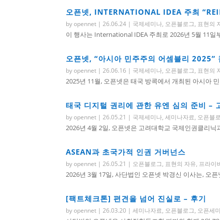
오픈넷, INTERNATIONAL IDEA 주최 “RE
by
opennet
|
26.06.24
|
국제세미나
,
오픈블로그
,
표현의 
이 행사는 International IDEA 주최로 2026년 5월 11
오픈넷, “아시아 민주주의 어셈블리 2025”
by
opennet
|
26.06.16
|
국제세미나
,
오픈블로그
,
표현의 
2025년 11월, 오픈넷은 태국 방콕에서 개최된 아시아 민주주의
태국 디지털 권리에 관한 유엔 심의 준비 
by
opennet
|
26.05.21
|
국제세미나
,
세미나자료
,
오픈블
2026년 4월 2일, 오픈넷은 고려대학교 국제인권클리닉과
ASEAN과 초국가적 인권 거버넌스
by
opennet
|
26.05.21
|
오픈블로그
,
표현의 자유
,
프라이
2026년 3월 17일, 사단법인 오픈넷 박경신 이사는, 오
[팩트체크톤] 편견을 넘어 진실로 – 후기
by
opennet
|
26.03.20
|
세미나자료
,
오픈블로그
,
오픈세