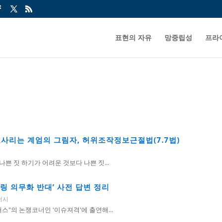
표현의 자유
망중립성
프라
도사리는 계엄의 그림자, 허위조작정보근절법(7.7법)
나쁜 짓 하기가 어려운 것보다 나쁜 짓...
터링 의무화 반대’ 사전 답변 정리
버시
터스"의 논쟁코너인 '이슈져격'에 출연해...