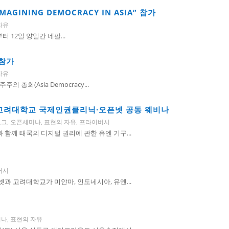
IMAGINING DEMOCRACY IN ASIA” 참가
자유
일부터 12일 양일간 네팔...
 참가
자유
 총회(Asia Democracy...
– 고려대학교 국제인권클리닉·오픈넷 공동 웨비나
로그
,
오픈세미나
,
표현의 자유
,
프라이버시
 함께 태국의 디지털 권리에 관한 유엔 기구...
버시
픈넷과 고려대학교가 미얀마, 인도네시아, 유엔...
미나
,
표현의 자유