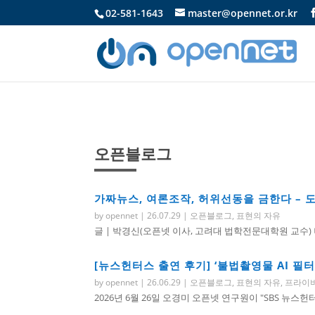
02-581-1643
master@opennet.or.kr
오픈블로그
가짜뉴스, 여론조작, 허위선동을 금한다 – 
by
opennet
|
26.07.29
|
오픈블로그
,
표현의 자유
글 | 박경신(오픈넷 이사, 고려대 법학전문대학원 교수) 
[뉴스헌터스 출연 후기] ‘불법촬영물 AI 필
by
opennet
|
26.06.29
|
오픈블로그
,
표현의 자유
,
프라이
2026년 6월 26일 오경미 오픈넷 연구원이 "SBS 뉴스헌