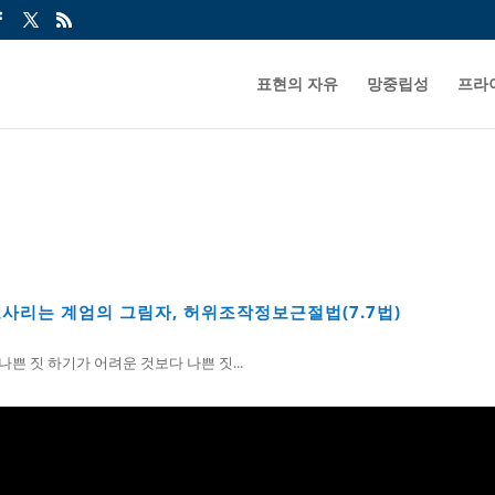
표현의 자유
망중립성
프라
도사리는 계엄의 그림자, 허위조작정보근절법(7.7법)
나쁜 짓 하기가 어려운 것보다 나쁜 짓...