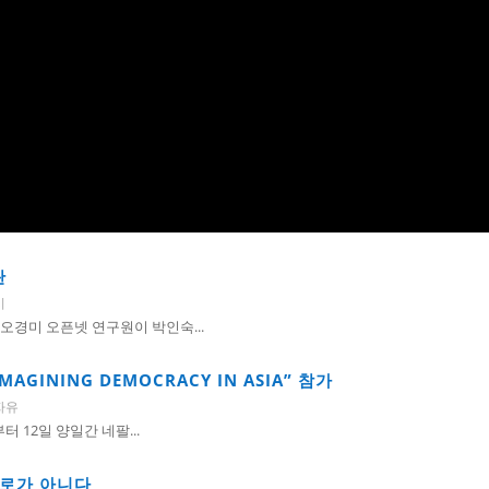
란
시
경미 오픈넷 연구원이 박인숙...
IMAGINING DEMOCRACY IN ASIA” 참가
자유
일부터 12일 양일간 네팔...
회로가 아니다