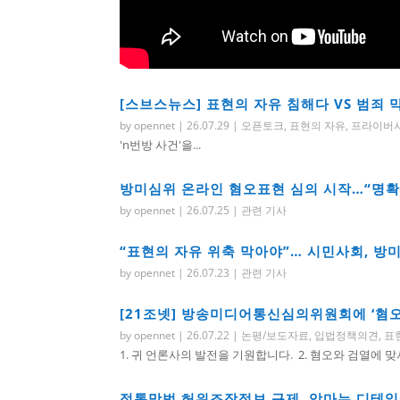
[스브스뉴스] 표현의 자유 침해다 VS 범죄
by
opennet
|
26.07.29
|
오픈토크
,
표현의 자유
,
프라이버
'n번방 사건'을...
방미심위 온라인 혐오표현 심의 시작…“명확한 심
by
opennet
|
26.07.25
|
관련 기사
“표현의 자유 위축 막아야”… 시민사회, 방미심
by
opennet
|
26.07.23
|
관련 기사
[21조넷] 방송미디어통신심의위원회에 ‘혐오
by
opennet
|
26.07.22
|
논평/보도자료
,
입법정책의견
,
표
1. 귀 언론사의 발전을 기원합니다. 2. 혐오와 검열에 맞
정통망법 허위조작정보 규제, 악마는 디테일에 있