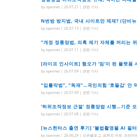
by
opennet
|
26.07.21
|
관련 기사
N번방 방지법, 국내 사이트만 제재? (단비뉴스 2
by
opennet
|
26.07.13
|
관련 기사
“개정 정통망법, 의혹 제기 자체를 꺼리는 위축 
by
opennet
|
26.07.11
|
관련 기사
[라이프 인사이트] 혐오가 ‘밈’이 된 플랫폼 
by
opennet
|
26.07.09
|
관련 기사
“입틀막법”, “독재”…국민의힘 ‘호들갑’ 안 먹히
by
opennet
|
26.07.09
|
관련 기사
‘허위조작정보 근절’ 정통망법 시행…기준 모호해 
by
opennet
|
26.07.08
|
관련 기사
[뉴스헌터스 출연 후기] ‘불법촬영물 AI 필
by
opennet
|
26.06.29
|
오픈블로그
,
표현의 자유
,
프라이