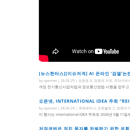
[뉴스헌터스][이슈저격] AI 온라인 ‘검열’논
by
opennet
|
26.06.29
|
오픈토크
,
표현의 자유
,
프라이버
개정 전기통신사업자법과 정보통신망법 시행을 앞두고 오
오픈넷, INTERNATIONAL IDEA 주최 “RE
by
opennet
|
26.06.24
|
국제세미나
,
오픈블로그
,
표현의 
이 행사는 International IDEA 주최로 2026년 5월 11
저작권법은 정치 풍자를 처벌하기 위한 우