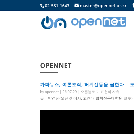
02-581-1643
master@opennet.or.kr
OPENNET
가짜뉴스, 여론조작, 허위선동을 금한다 – 
by
opennet
|
26.07.29
|
오픈블로그
,
표현의 자유
글 | 박경신(오픈넷 이사, 고려대 법학전문대학원 교수) 