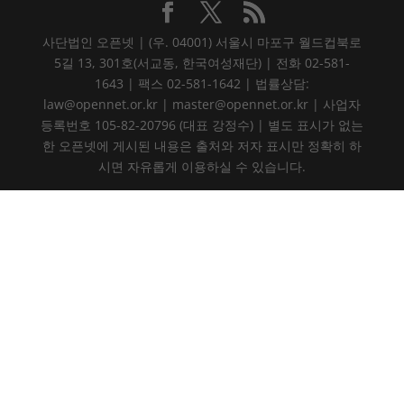
사단법인 오픈넷 | (우. 04001) 서울시 마포구 월드컵북로
5길 13, 301호(서교동, 한국여성재단) | 전화 02-581-
1643 | 팩스 02-581-1642 | 법률상담:
law@opennet.or.kr | master@opennet.or.kr | 사업자
등록번호 105-82-20796 (대표 강정수) | 별도 표시가 없는
한 오픈넷에 게시된 내용은 출처와 저자 표시만 정확히 하
시면 자유롭게 이용하실 수 있습니다.