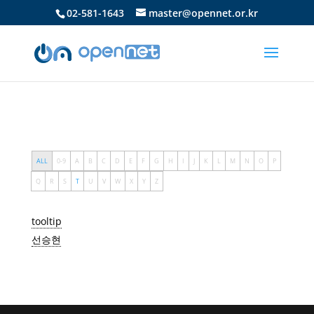
02-581-1643
master@opennet.or.kr
ALL
0-9
A
B
C
D
E
F
G
H
I
J
K
L
M
N
O
P
Q
R
S
T
U
V
W
X
Y
Z
tooltip
선승현