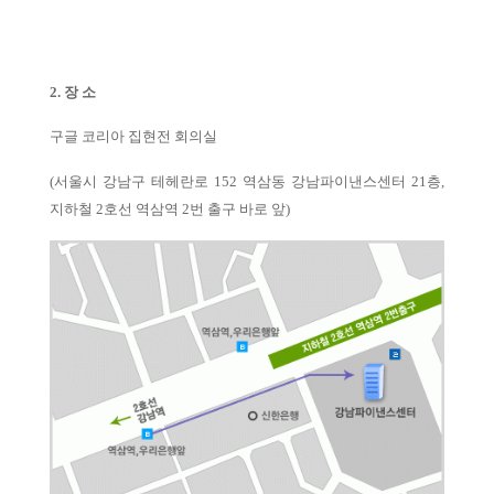
2. 장 소
구글 코리아 집현전 회의실
(
서울시 강남구 테헤란로
152
역삼동 강남파이낸스센터
21
층
,
지하철
2
호선 역삼역
2
번 출구 바로 앞
)