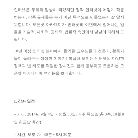
인터넷은 우리의 일상이 되었지만 정작 인터넷이 어떻게 작동
하는지, 각종 규제들은 누가 어떤 목적으로 만들었는지 잘 알지
못합니다. 오픈넷 아카데미가 인터넷의 이면에서 일어나는 일
들을 기술적, 사회적, 경제적, 법률적 측면에서 낱낱이 파헤쳐 드
립니다.
10년 이상 인터넷 분야에서 활약한 교수님들과 전문가, 활동가
들이 들려주는 생생한 이야기! 복잡해 보이는 인터넷의 다양한
정책과 법 제도를 탁월한 강사진과 함께 공부하고 토론하는 오
픈넷 아카데미에 여러분을 초대합니다.
1. 강좌 일정
–
기간: 2014
년
9
월
4
일 ~
10
월
30
일, 매주 목요일
(총 8주, 10월 9
일 한글날 휴강)
–
시간: 오후
7
시
30
분 ~ 9시 30분