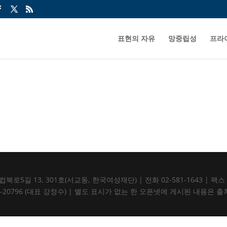
표현의 자유
망중립성
프라
5길 13, 301호(서교동, 한국여성재단) | 전화 02-581-1643 | 팩스 02-5
105-82-20796 (대표 강정수) | 별도 표시가 없는 한 오픈넷에 게시된 