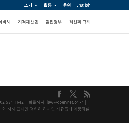
소개
활동
후원
English
이버시
지적재산권
열린정부
혁신과 규제
81-1642 | 법률상담: law@opennet.or.kr |
내용은 출처와 저자 표시만 정확히 하시면 자유롭게 이용하실