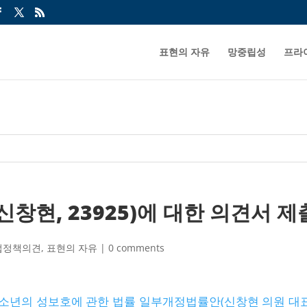
표현의 자유
망중립성
프라
창현, 23925)에 대한 의견서 제
법정책의견
,
표현의 자유
|
0 comments
소년의 성보호에 관한 법률 일부개정법률안(신창현 의원 대표발의