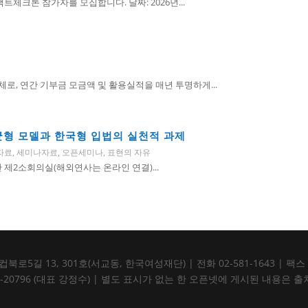
체크톤 참가자를 모집합니다. 날짜: 2026년...
, 연간 기부금 모금액 및 활용실적을 매년 투명하게...
 균형 모델과 한국형 입법의 실천적 과제
자료
,
세미나자료
,
오픈세미나
,
표현의 자유
회관 제2소회의실(해외연사는 온라인 연결)...
5길 13, 301호(서교동, 한국여성재단) | 전화 02-581-1643 | 팩스 02-5
105-82-20796 (대표 강정수) | 별도 표시가 없는 한 오픈넷에 게시된 