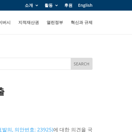
소개
활동
후원
English
이버시
지적재산권
열린정부
혁신과 규제
출
, 의안번호: 23925)
에 대한 의견을 국