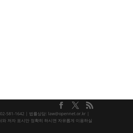
81-1642 | 법률상담: law@opennet.or.kr |
내용은 출처와 저자 표시만 정확히 하시면 자유롭게 이용하실