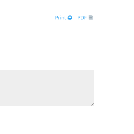
Print 🖨
PDF