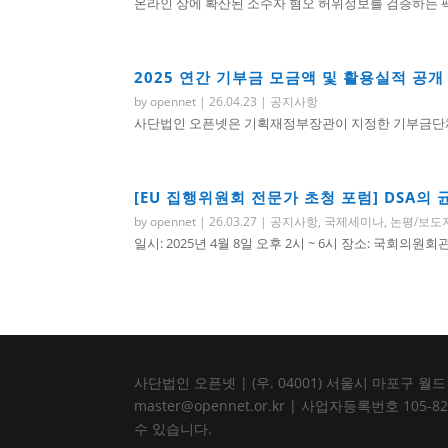
온라인 상에 확산된 소수자 혐오 허위정보를 검증하는 팩트
2025 연간 기부금 모금액 및 활용실적 공개
by
opennet
|
26.04.23
|
공지사항
사단법인 오픈넷은 기획재정부장관이 지정한 기부금단체로
[EU 집행위원회 전문가 초청 포럼] DSA의
by
opennet
|
26.03.27
|
공지사항
,
국제세미나
,
논평/보도
일시: 2025년 4월 8일 오후 2시 ~ 6시 장소: 국회의원
사단법인 오픈넷 | (우. 04001) 서울시 마포구 월드컵북로
master@opennet.or.kr | 사업자등록번호 
수 있습니다.