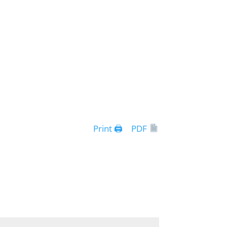
Print 🖨
PDF