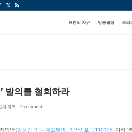
표현의 자유
망중립성
프라
’ 발의를 철회하라
현의 자유
|
0 comments
지법안’(
김용민 의원 대표발의, 의안번호: 2110105
, 이하 