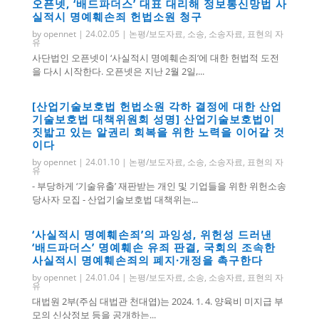
오픈넷, ‘배드파더스’ 대표 대리해 정보통신망법 사
실적시 명예훼손죄 헌법소원 청구
by
opennet
|
24.02.05
|
논평/보도자료
,
소송
,
소송자료
,
표현의 자
유
사단법인 오픈넷이 ‘사실적시 명예훼손죄’에 대한 헌법적 도전
을 다시 시작한다. 오픈넷은 지난 2월 2일,...
[산업기술보호법 헌법소원 각하 결정에 대한 산업
기술보호법 대책위원회 성명] 산업기술보호법이
짓밟고 있는 알권리 회복을 위한 노력을 이어갈 것
이다
by
opennet
|
24.01.10
|
논평/보도자료
,
소송
,
소송자료
,
표현의 자
유
- 부당하게 ‘기술유출’ 재판받는 개인 및 기업들을 위한 위헌소송
당사자 모집 - 산업기술보호법 대책위는...
‘사실적시 명예훼손죄’의 과잉성, 위헌성 드러낸
‘배드파더스’ 명예훼손 유죄 판결, 국회의 조속한
사실적시 명예훼손죄의 폐지·개정을 촉구한다
by
opennet
|
24.01.04
|
논평/보도자료
,
소송
,
소송자료
,
표현의 자
유
대법원 2부(주심 대법관 천대엽)는 2024. 1. 4. 양육비 미지급 부
모의 신상정보 등을 공개하는...