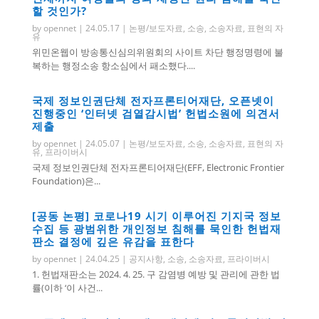
할 것인가?
by
opennet
|
24.05.17
|
논평/보도자료
,
소송
,
소송자료
,
표현의 자
유
위민온웹이 방송통신심의위원회의 사이트 차단 행정명령에 불
복하는 행정소송 항소심에서 패소했다....
국제 정보인권단체 전자프론티어재단, 오픈넷이
진행중인 ‘인터넷 검열감시법’ 헌법소원에 의견서
제출
by
opennet
|
24.05.07
|
논평/보도자료
,
소송
,
소송자료
,
표현의 자
유
,
프라이버시
국제 정보인권단체 전자프론티어재단(EFF, Electronic Frontier
Foundation)은...
[공동 논평] 코로나19 시기 이루어진 기지국 정보
수집 등 광범위한 개인정보 침해를 묵인한 헌법재
판소 결정에 깊은 유감을 표한다
by
opennet
|
24.04.25
|
공지사항
,
소송
,
소송자료
,
프라이버시
1. 헌법재판소는 2024. 4. 25. 구 감염병 예방 및 관리에 관한 법
률(이하 ‘이 사건...