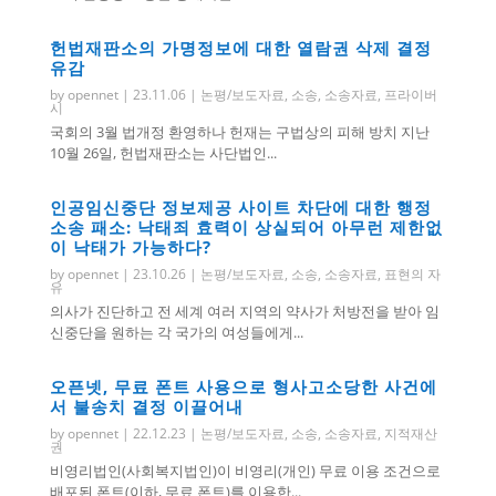
헌법재판소의 가명정보에 대한 열람권 삭제 결정
유감
by
opennet
|
23.11.06
|
논평/보도자료
,
소송
,
소송자료
,
프라이버
시
국회의 3월 법개정 환영하나 헌재는 구법상의 피해 방치 지난
10월 26일, 헌법재판소는 사단법인...
인공임신중단 정보제공 사이트 차단에 대한 행정
소송 패소: 낙태죄 효력이 상실되어 아무런 제한없
이 낙태가 가능하다?
by
opennet
|
23.10.26
|
논평/보도자료
,
소송
,
소송자료
,
표현의 자
유
의사가 진단하고 전 세계 여러 지역의 약사가 처방전을 받아 임
신중단을 원하는 각 국가의 여성들에게...
오픈넷, 무료 폰트 사용으로 형사고소당한 사건에
서 불송치 결정 이끌어내
by
opennet
|
22.12.23
|
논평/보도자료
,
소송
,
소송자료
,
지적재산
권
비영리법인(사회복지법인)이 비영리(개인) 무료 이용 조건으로
배포된 폰트(이하, 무료 폰트)를 이용한...