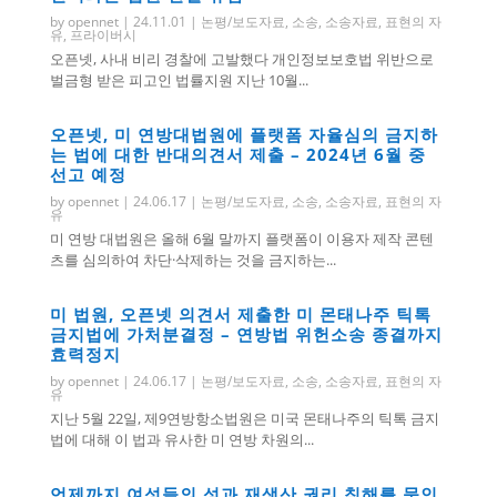
by
opennet
|
24.11.01
|
논평/보도자료
,
소송
,
소송자료
,
표현의 자
유
,
프라이버시
오픈넷, 사내 비리 경찰에 고발했다 개인정보보호법 위반으로
벌금형 받은 피고인 법률지원 지난 10월...
오픈넷, 미 연방대법원에 플랫폼 자율심의 금지하
는 법에 대한 반대의견서 제출 – 2024년 6월 중
선고 예정
by
opennet
|
24.06.17
|
논평/보도자료
,
소송
,
소송자료
,
표현의 자
유
미 연방 대법원은 올해 6월 말까지 플랫폼이 이용자 제작 콘텐
츠를 심의하여 차단·삭제하는 것을 금지하는...
미 법원, 오픈넷 의견서 제출한 미 몬태나주 틱톡
금지법에 가처분결정 – 연방법 위헌소송 종결까지
효력정지
by
opennet
|
24.06.17
|
논평/보도자료
,
소송
,
소송자료
,
표현의 자
유
지난 5월 22일, 제9연방항소법원은 미국 몬태나주의 틱톡 금지
법에 대해 이 법과 유사한 미 연방 차원의...
언제까지 여성들의 성과 재생산 권리 침해를 묵인