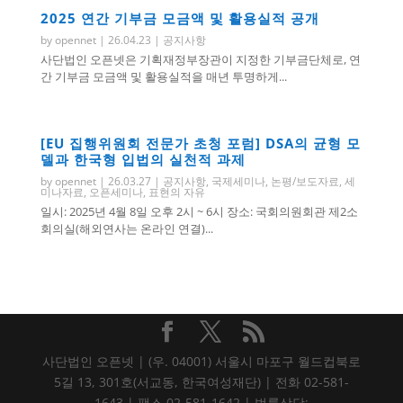
2025 연간 기부금 모금액 및 활용실적 공개
by
opennet
|
26.04.23
|
공지사항
사단법인 오픈넷은 기획재정부장관이 지정한 기부금단체로, 연
간 기부금 모금액 및 활용실적을 매년 투명하게...
[EU 집행위원회 전문가 초청 포럼] DSA의 균형 모
델과 한국형 입법의 실천적 과제
by
opennet
|
26.03.27
|
공지사항
,
국제세미나
,
논평/보도자료
,
세
미나자료
,
오픈세미나
,
표현의 자유
일시: 2025년 4월 8일 오후 2시 ~ 6시 장소: 국회의원회관 제2소
회의실(해외연사는 온라인 연결)...
사단법인 오픈넷 | (우. 04001) 서울시 마포구 월드컵북로
5길 13, 301호(서교동, 한국여성재단) | 전화 02-581-
1643 | 팩스 02-581-1642 | 법률상담: