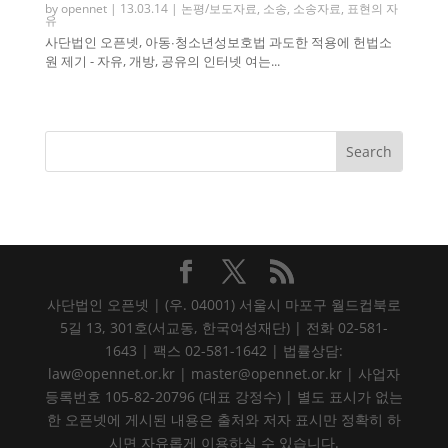
by
opennet
|
13.03.14
|
논평/보도자료
,
소송
,
소송자료
,
표현의 자
유
사단법인 오픈넷, 아동∙청소년성보호법 과도한 적용에 헌법소
원 제기 - 자유, 개방, 공유의 인터넷 여는...
사단법인 오픈넷 | (우. 04001) 서울시 마포구 월드컵북로
5길 13, 301호(서교동, 한국여성재단) | 전화 02-581-
1643 | 팩스 02-581-1642 | 법률상담:
law@opennet.or.kr | master@opennet.or.kr | 사업자
등록번호 105-82-20796 (대표 강정수) | 별도 표시가 없는
한 오픈넷에 게시된 내용은 출처와 저자 표시만 정확히 하
시면 자유롭게 이용하실 수 있습니다.