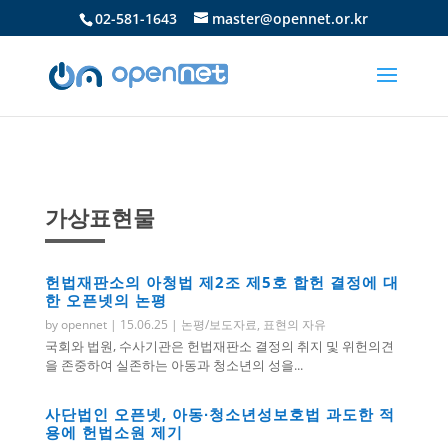
02-581-1643
master@opennet.or.kr
가상표현물
헌법재판소의 아청법 제2조 제5호 합헌 결정에 대
한 오픈넷의 논평
by
opennet
|
15.06.25
|
논평/보도자료
,
표현의 자유
국회와 법원, 수사기관은 헌법재판소 결정의 취지 및 위헌의견
을 존중하여 실존하는 아동과 청소년의 성을...
사단법인 오픈넷, 아동∙청소년성보호법 과도한 적
용에 헌법소원 제기