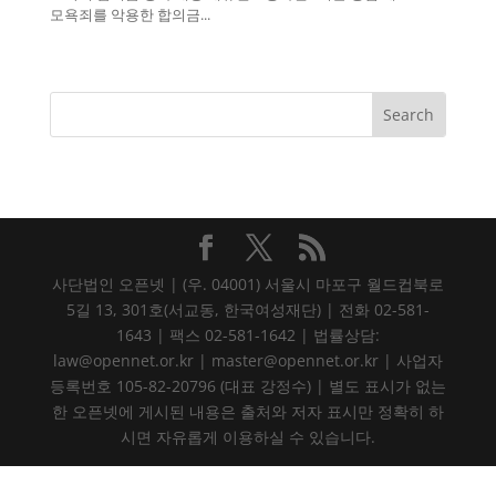
모욕죄를 악용한 합의금...
사단법인 오픈넷 | (우. 04001) 서울시 마포구 월드컵북로
5길 13, 301호(서교동, 한국여성재단) | 전화 02-581-
1643 | 팩스 02-581-1642 | 법률상담:
law@opennet.or.kr | master@opennet.or.kr | 사업자
등록번호 105-82-20796 (대표 강정수) | 별도 표시가 없는
한 오픈넷에 게시된 내용은 출처와 저자 표시만 정확히 하
시면 자유롭게 이용하실 수 있습니다.