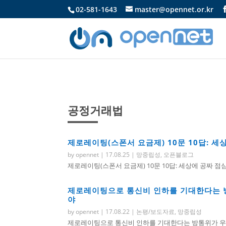
02-581-1643
master@opennet.or.kr
공정거래법
제로레이팅(스폰서 요금제) 10문 10답: 세
by
opennet
|
17.08.25
|
망중립성
,
오픈블로그
제로레이팅(스폰서 요금제) 10문 10답: 세상에 공짜 점심
제로레이팅으로 통신비 인하를 기대한다는 
야
by
opennet
|
17.08.22
|
논평/보도자료
,
망중립성
제로레이팅으로 통신비 인하를 기대한다는 방통위가 우려