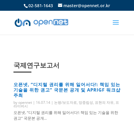
02-581-1643
master@opennet.or.kr
국제연구보고서
오픈넷, “디지털 권리를 위해 일어서다!: 책임 있는
기술을 위한 권고” 국문본 공개 및 APRIGF 워크샵
주최
by
opennet
|
16.07.14
|
논평/보도자료
,
망중립성
,
표현의 자유
,
프
라이버시
오픈넷, “디지털 권리를 위해 일어서다!: 책임 있는 기술을 위한
권고” 국문본 공개...