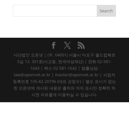
사단법인 오픈넷 | (우. 04001) 서울시 마포구 월드컵북로
5길 13, 301호(서교동, 한국여성재단) | 전화 02-581-
1643 | 팩스 02-581-1642 | 법률상담:
law@opennet.or.kr | master@opennet.or.kr | 사업자
등록번호 105-82-20796 (대표 강정수) | 별도 표시가 없는
한 오픈넷에 게시된 내용은 출처와 저자 표시만 정확히 하
시면 자유롭게 이용하실 수 있습니다.