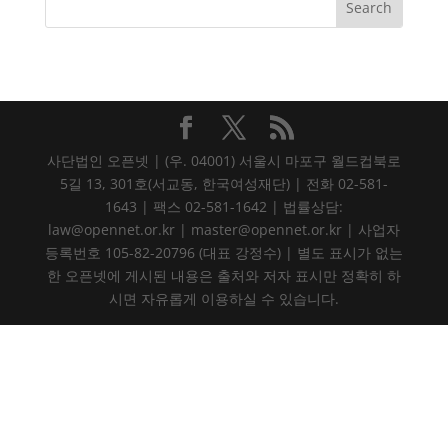
사단법인 오픈넷 | (우. 04001) 서울시 마포구 월드컵북로
5길 13, 301호(서교동, 한국여성재단) | 전화 02-581-
1643 | 팩스 02-581-1642 | 법률상담:
law@opennet.or.kr | master@opennet.or.kr | 사업자
등록번호 105-82-20796 (대표 강정수) | 별도 표시가 없는
한 오픈넷에 게시된 내용은 출처와 저자 표시만 정확히 하
시면 자유롭게 이용하실 수 있습니다.