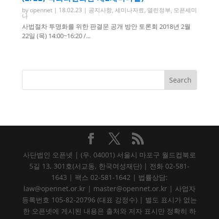
by
opennet
|
18.02.23
|
공지사항
,
세미나자료
,
열린정부
,
오픈세미
나
사법절차 투명화를 위한 판결문 공개 방안 토론회 2018년 2월
22일 (목) 14:00~16:20 /...
사단법인 오픈넷 | (우. 04001) 서울시 마포구 월드컵북로
5길 13, 301호(서교동, 한국여성재단) | 전화 02-581-
1643 | 팩스 02-581-1642 | 법률상담:
law@opennet.or.kr | master@opennet.or.kr | 사업자
등록번호 105-82-20796 (대표 강정수) | 별도 표시가 없는
한 오픈넷에 게시된 내용은 출처와 저자 표시만 정확히 하