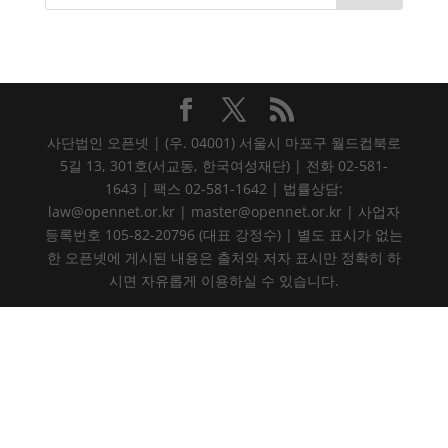
사단법인 오픈넷 | (우. 04001) 서울시 마포구 월드컵북로
5길 13, 301호(서교동, 한국여성재단) | 전화 02-581-
1643 | 팩스 02-581-1642 | 법률상담:
law@opennet.or.kr | master@opennet.or.kr | 사업자
등록번호 105-82-20796 (대표 강정수) | 별도 표시가 없는
한 오픈넷에 게시된 내용은 출처와 저자 표시만 정확히 하
시면 자유롭게 이용하실 수 있습니다.