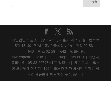
사단법인 오픈넷 | (우. 04001) 서울시 마포구 월드컵북로
5길 13, 301호(서교동, 한국여성재단) | 전화 02-581-
1643 | 팩스 02-581-1642 | 법률상담:
law@opennet.or.kr | master@opennet.or.kr | 사업자
등록번호 105-82-20796 (대표 강정수) | 별도 표시가 없는
한 오픈넷에 게시된 내용은 출처와 저자 표시만 정확히 하
시면 자유롭게 이용하실 수 있습니다.