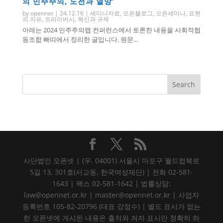
의 민주주의, 도전과 열망’
by
opennet
|
24.12.16
|
세미나자료
,
오픈블로그
,
오픈세미나
,
표현
의 자유
,
프라이버시
,
혁신과 규제
아래는 2024 민주주의랩 컨퍼런스에서 토론한 내용을 사회적협
동조합 빠띠에서 정리한 글입니다. 원문...
사단법인 오픈넷 | (우. 04001) 서울시 마포구 월드컵북로
5길 13, 301호(서교동, 한국여성재단) | 전화 02-581-
1643 | 팩스 02-581-1642 | 법률상담:
law@opennet.or.kr | master@opennet.or.kr | 사업자
등록번호 105-82-20796 (대표 강정수) | 별도 표시가 없는
한 오픈넷에 게시된 내용은 출처와 저자 표시만 정확히 하