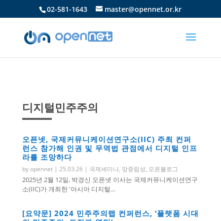
02-581-1643
master@opennet.or.kr
디지털민주주의
오픈넷, 국제커뮤니케이션연구소(IIC) 주최 컨퍼
런스 참가해 인권 및 무역법 관점에서 디지털 인프
라를 조망하다
by
opennet
|
25.03.26
|
국제세미나
,
망중립성
,
오픈블로그
2025년 2월 12일, 박경신 오픈넷 이사는 국제커뮤니케이션연구
소(IIC)가 개최한 '아시아 디지털...
[요약문] 2024 민주주의랩 컨퍼런스, ‘플랫폼 시대