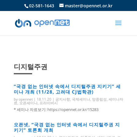
02-581-1643
master@opennet.or.kr
디지털주권
“국경 없는 인터넷 속에서 디지털주권 지키기” 세
미나 개최 (11/28, 고려대 CJ법학관)
by
opennet
|
18.11.20
|
공지사항
,
국제세미나
,
망중립성
,
세미나자
료
,
오픈세미나
,
프라이버시
* 세미나 자료보기: https://opennet.or.kr/15283
오픈넷, “국경 없는 인터넷 속에서 디지털주권 지
키기” 토론회 개최