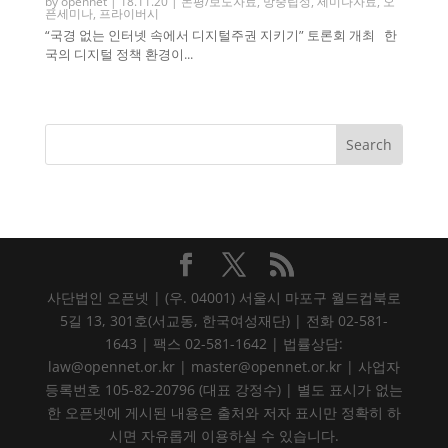
by
opennet
|
18.11.20
|
논평/보도자료
,
망중립성
,
세미나자료
,
오
픈세미나
,
프라이버시
“국경 없는 인터넷 속에서 디지털주권 지키기” 토론회 개최 한
국의 디지털 정책 환경이...
사단법인 오픈넷 | (우. 04001) 서울시 마포구 월드컵북로
5길 13, 301호(서교동, 한국여성재단) | 전화 02-581-
1643 | 팩스 02-581-1642 | 법률상담:
law@opennet.or.kr | master@opennet.or.kr | 사업자
등록번호 105-82-20796 (대표 강정수) | 별도 표시가 없는
한 오픈넷에 게시된 내용은 출처와 저자 표시만 정확히 하
시면 자유롭게 이용하실 수 있습니다.