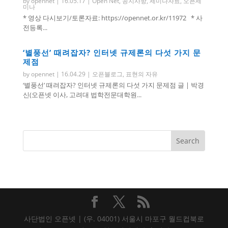
by
opennet
|
16.05.17
|
Open Net
,
공지사항
,
세미나자료
,
오픈세
미나
* 영상 다시보기/토론자료: https://opennet.or.kr/11972 * 사
전등록...
‘별풍선’ 때려잡자? 인터넷 규제론의 다섯 가지 문
제점
by
opennet
|
16.04.29
|
오픈블로그
,
표현의 자유
‘별풍선’ 때려잡자? 인터넷 규제론의 다섯 가지 문제점 글 | 박경
신(오픈넷 이사, 고려대 법학전문대학원...
사단법인 오픈넷 | (우. 04001) 서울시 마포구 월드컵북로