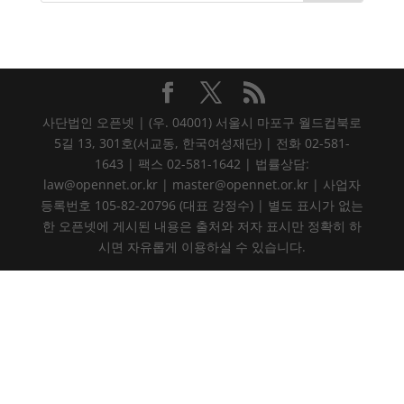
사단법인 오픈넷 | (우. 04001) 서울시 마포구 월드컵북로
5길 13, 301호(서교동, 한국여성재단) | 전화 02-581-
1643 | 팩스 02-581-1642 | 법률상담:
law@opennet.or.kr | master@opennet.or.kr | 사업자
등록번호 105-82-20796 (대표 강정수) | 별도 표시가 없는
한 오픈넷에 게시된 내용은 출처와 저자 표시만 정확히 하
시면 자유롭게 이용하실 수 있습니다.