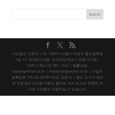
사단법인 오픈넷 | (우. 04001) 서울시 마포구 월드컵북로
5길 13, 301호(서교동, 한국여성재단) | 전화 02-581-
1643 | 팩스 02-581-1642 | 법률상담:
law@opennet.or.kr | master@opennet.or.kr | 사업자
등록번호 105-82-20796 (대표 강정수) | 별도 표시가 없는
한 오픈넷에 게시된 내용은 출처와 저자 표시만 정확히 하
시면 자유롭게 이용하실 수 있습니다.