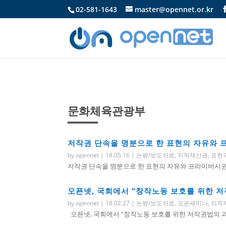
02-581-1643
master@opennet.or.kr
문화체육관광부
저작권 단속을 명분으로 한 표현의 자유와 
by
opennet
|
18.05.16
|
논평/보도자료
,
지적재산권
,
표현
저작권 단속을 명분으로 한 표현의 자유와 프라이버시권 침
오픈넷, 국회에서 “창작노동 보호를 위한 저
by
opennet
|
18.02.27
|
논평/보도자료
,
오픈세미나
,
지적
오픈넷, 국회에서 “창작노동 보호를 위한 저작권법의 과제” 