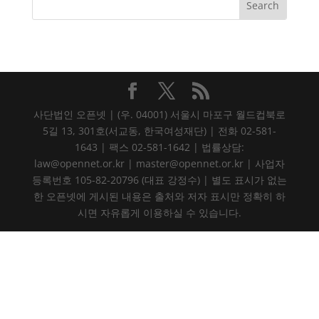
사단법인 오픈넷 | (우. 04001) 서울시 마포구 월드컵북로
5길 13, 301호(서교동, 한국여성재단) | 전화 02-581-
1643 | 팩스 02-581-1642 | 법률상담:
law@opennet.or.kr | master@opennet.or.kr | 사업자
등록번호 105-82-20796 (대표 강정수) | 별도 표시가 없는
한 오픈넷에 게시된 내용은 출처와 저자 표시만 정확히 하
시면 자유롭게 이용하실 수 있습니다.