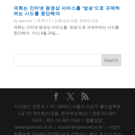
국회는 인터넷 동영상 서비스를 ‘방송’으로 규제하
려는 시도를 중단해야
by
opennet
|
18.09.17
|
논평/보도자료
,
표현의 자유
국회는 인터넷 동영상 서비스를 ‘방송’으로 규제하려는 시도를
중단해야 지난 8월 24일,...
사단법인 오픈넷 | (우. 04001) 서울시 마포구 월드컵북로
5길 13, 301호(서교동, 한국여성재단) | 전화 02-581-
1643 | 팩스 02-581-1642 | 법률상담:
law@opennet.or.kr | master@opennet.or.kr | 사업자
등록번호 105-82-20796 (대표 강정수) | 별도 표시가 없는