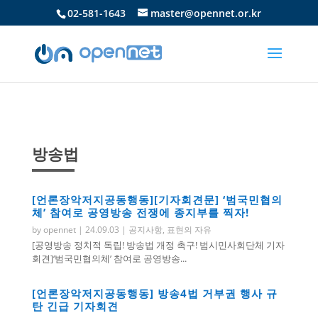
02-581-1643
master@opennet.or.kr
방송법
[언론장악저지공동행동][기자회견문] ‘범국민협의
체’ 참여로 공영방송 전쟁에 종지부를 찍자!
by
opennet
|
24.09.03
|
공지사항
,
표현의 자유
[공영방송 정치적 독립! 방송법 개정 촉구! 범시민사회단체 기자
회견]‘범국민협의체’ 참여로 공영방송...
[언론장악저지공동행동] 방송4법 거부권 행사 규
탄 긴급 기자회견