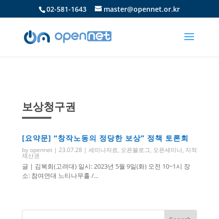
02-581-1643
master@opennet.or.kr
보상청구권
[요약문] “창작노동의 정당한 보상” 정책 토론회
by
opennet
|
23.07.28
|
세미나자료
,
오픈블로그
,
오픈세미나
,
지적
재산권
글 | 김복희(고려대) 일시: 2023년 5월 9일(화) 오전 10~1시 장
소: 참여연대 느티나무홀 /...