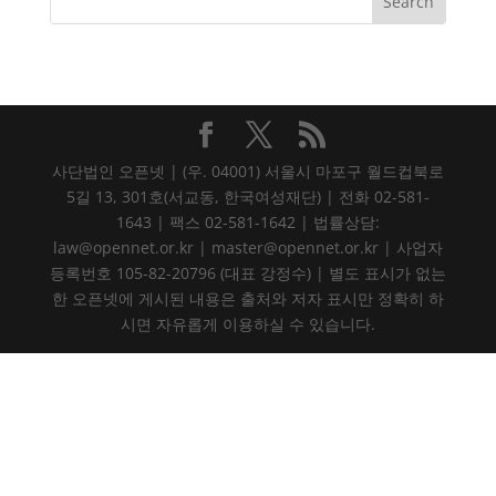
사단법인 오픈넷 | (우. 04001) 서울시 마포구 월드컵북로
5길 13, 301호(서교동, 한국여성재단) | 전화 02-581-
1643 | 팩스 02-581-1642 | 법률상담:
law@opennet.or.kr | master@opennet.or.kr | 사업자
등록번호 105-82-20796 (대표 강정수) | 별도 표시가 없는
한 오픈넷에 게시된 내용은 출처와 저자 표시만 정확히 하
시면 자유롭게 이용하실 수 있습니다.