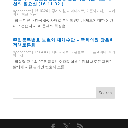
선의 필요성 (16.11.02.)
by
opennet
|
16.10.26
|
공지사항
,
세미나자료
,
오픈세미나
,
프라이
버시
,
혁신과 규제
최근 이른바 한국NFC 사태로 본인확인기관 제도에 대한 논란
이 뜨겁습니다. 이 문제의 핵심은...
주민등록번호 보호와 대체수단 – 국회의원 강은희
정책토론회
by
opennet
|
15.04.03
|
세미나자료
,
오픈블로그
,
오픈세미나
,
프라
이버시
최성락 교수의 "주민등록번호 대체식별수단의 새로운 제안"
발제에 대한 김가연 변호사 토론...