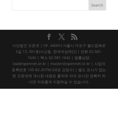
사단법인 오픈넷 | (우. 04001) 서울시 마포구 월드컵북로
5길 13, 301호(서교동, 한국여성재단) | 전화 02-581-
1643 | 팩스 02-581-1642 | 법률상담:
law@opennet.or.kr | master@opennet.or.kr | 사업자
등록번호 105-82-20796 (대표 강정수) | 별도 표시가 없는
한 오픈넷에 게시된 내용은 출처와 저자 표시만 정확히 하
시면 자유롭게 이용하실 수 있습니다.