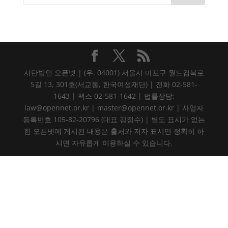
사단법인 오픈넷 | (우. 04001) 서울시 마포구 월드컵북로
5길 13, 301호(서교동, 한국여성재단) | 전화 02-581-
1643 | 팩스 02-581-1642 | 법률상담:
law@opennet.or.kr | master@opennet.or.kr | 사업자
등록번호 105-82-20796 (대표 강정수) | 별도 표시가 없는
한 오픈넷에 게시된 내용은 출처와 저자 표시만 정확히 하
시면 자유롭게 이용하실 수 있습니다.