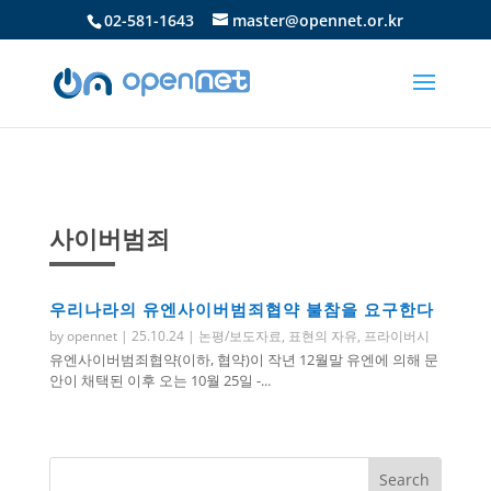
02-581-1643
master@opennet.or.kr
사이버범죄
우리나라의 유엔사이버범죄협약 불참을 요구한다
by
opennet
|
25.10.24
|
논평/보도자료
,
표현의 자유
,
프라이버시
유엔사이버범죄협약(이하, 협약)이 작년 12월말 유엔에 의해 문
안이 채택된 이후 오는 10월 25일 -...