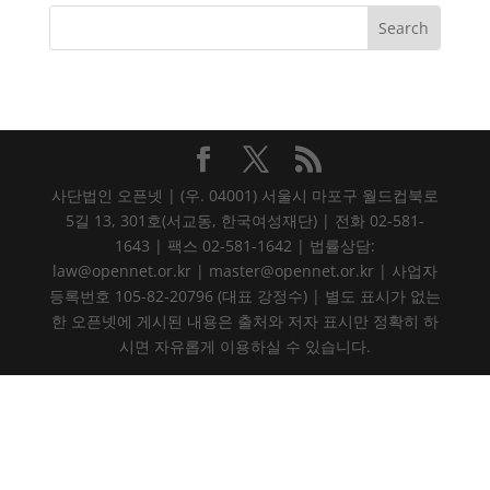
사단법인 오픈넷 | (우. 04001) 서울시 마포구 월드컵북로
5길 13, 301호(서교동, 한국여성재단) | 전화 02-581-
1643 | 팩스 02-581-1642 | 법률상담:
law@opennet.or.kr | master@opennet.or.kr | 사업자
등록번호 105-82-20796 (대표 강정수) | 별도 표시가 없는
한 오픈넷에 게시된 내용은 출처와 저자 표시만 정확히 하
시면 자유롭게 이용하실 수 있습니다.