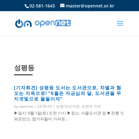
02-581-1643
master@opennet.or.kr
성평등
[기자회견] 성평등 도서는 도서관으로, 차별과 혐
오는 지옥으로! “6월은 자긍심의 달, 도서관을 무
지갯빛으로 물들이자”
by
opennet
|
24.06.03
|
논평/보도자료
,
표현의 자유
▶일시: 6월 1일(토) 오전 11시 ▶장소: 서울도서관 앞 ▶진행 1)
퍼포먼스: 참가자들이 가져온...