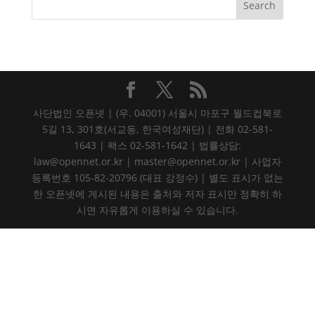
사단법인 오픈넷 | (우. 04001) 서울시 마포구 월드컵북로
5길 13, 301호(서교동, 한국여성재단) | 전화 02-581-
1643 | 팩스 02-581-1642 | 법률상담:
law@opennet.or.kr | master@opennet.or.kr | 사업자
등록번호 105-82-20796 (대표 강정수) | 별도 표시가 없는
한 오픈넷에 게시된 내용은 출처와 저자 표시만 정확히 하
시면 자유롭게 이용하실 수 있습니다.