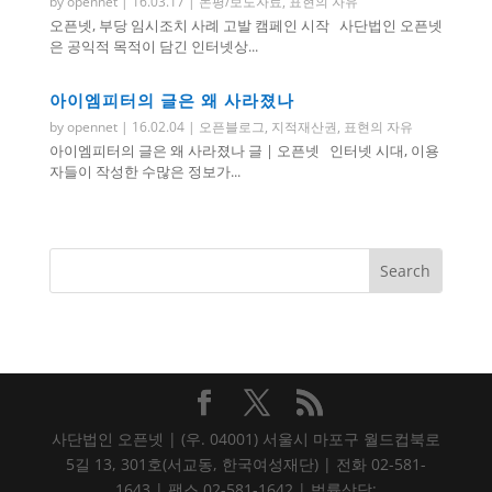
by
opennet
|
16.03.17
|
논평/보도자료
,
표현의 자유
오픈넷, 부당 임시조치 사례 고발 캠페인 시작 사단법인 오픈넷
은 공익적 목적이 담긴 인터넷상...
아이엠피터의 글은 왜 사라졌나
by
opennet
|
16.02.04
|
오픈블로그
,
지적재산권
,
표현의 자유
아이엠피터의 글은 왜 사라졌나 글 | 오픈넷 인터넷 시대, 이용
자들이 작성한 수많은 정보가...
사단법인 오픈넷 | (우. 04001) 서울시 마포구 월드컵북로
5길 13, 301호(서교동, 한국여성재단) | 전화 02-581-
1643 | 팩스 02-581-1642 | 법률상담: