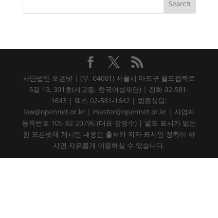
사단법인 오픈넷 | (우. 04001) 서울시 마포구 월드컵북로
5길 13, 301호(서교동, 한국여성재단) | 전화 02-581-
1643 | 팩스 02-581-1642 | 법률상담:
law@opennet.or.kr | master@opennet.or.kr | 사업자
등록번호 105-82-20796 (대표 강정수) | 별도 표시가 없는
한 오픈넷에 게시된 내용은 출처와 저자 표시만 정확히 하
시면 자유롭게 이용하실 수 있습니다.