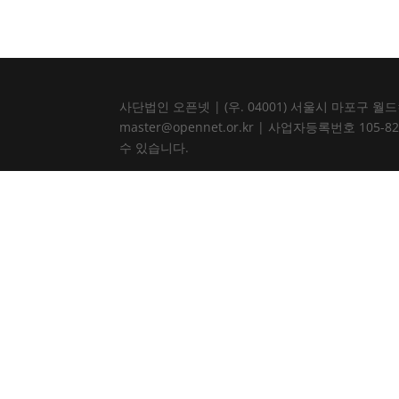
사단법인 오픈넷 | (우. 04001) 서울시 마포구 월드컵북로
master@opennet.or.kr | 사업자등록번호 
수 있습니다.