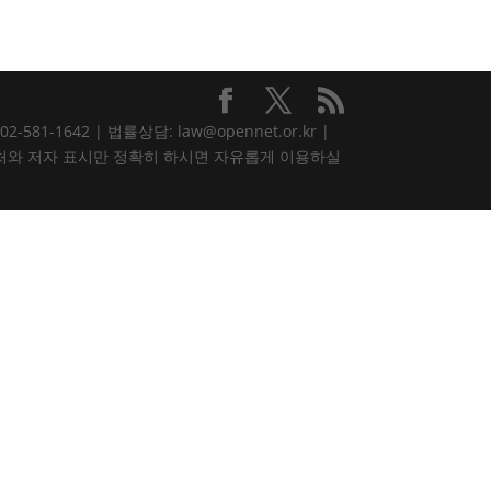
81-1642 | 법률상담: law@opennet.or.kr |
내용은 출처와 저자 표시만 정확히 하시면 자유롭게 이용하실