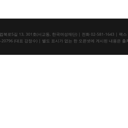
5길 13, 301호(서교동, 한국여성재단) | 전화 02-581-1643 | 팩스 02-5
105-82-20796 (대표 강정수) | 별도 표시가 없는 한 오픈넷에 게시된 