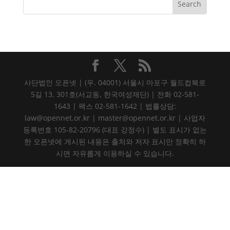
사단법인 오픈넷 | (우. 04001) 서울시 마포구 월드컵북로
5길 13, 301호(서교동, 한국여성재단) | 전화 02-581-
1643 | 팩스 02-581-1642 | 법률상담:
law@opennet.or.kr | master@opennet.or.kr | 사업자
등록번호 105-82-20796 (대표 강정수) | 별도 표시가 없는
한 오픈넷에 게시된 내용은 출처와 저자 표시만 정확히 하
시면 자유롭게 이용하실 수 있습니다.