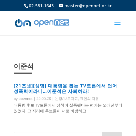
02-581-1643
master@opennet.or.kr
이준석
[21조넷][성명] 대통령을 뽑는 TV토론에서 언어
성폭력이라니…이준석은 사퇴하라!
by
opennet
|
25.05.28
|
논평/보도자료
,
표현의 자유
대통령 후보 TV토론에서 정책이 실종됐다는 평가는 오래전부터
있었다. 그 자리에 후보들이 서로 비방하고...