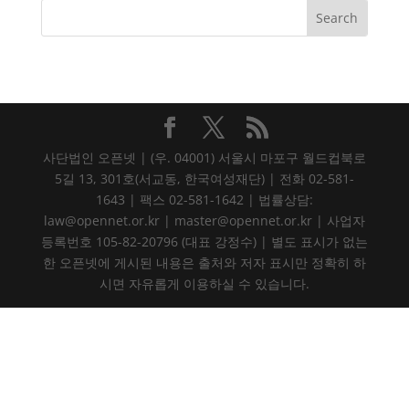
사단법인 오픈넷 | (우. 04001) 서울시 마포구 월드컵북로
5길 13, 301호(서교동, 한국여성재단) | 전화 02-581-
1643 | 팩스 02-581-1642 | 법률상담:
law@opennet.or.kr | master@opennet.or.kr | 사업자
등록번호 105-82-20796 (대표 강정수) | 별도 표시가 없는
한 오픈넷에 게시된 내용은 출처와 저자 표시만 정확히 하
시면 자유롭게 이용하실 수 있습니다.