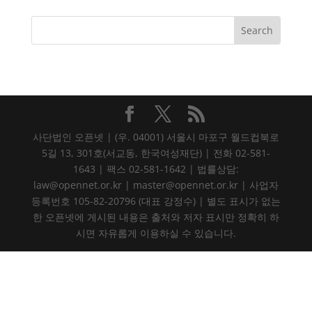
사단법인 오픈넷 | (우. 04001) 서울시 마포구 월드컵북로
5길 13, 301호(서교동, 한국여성재단) | 전화 02-581-
1643 | 팩스 02-581-1642 | 법률상담:
law@opennet.or.kr | master@opennet.or.kr | 사업자
등록번호 105-82-20796 (대표 강정수) | 별도 표시가 없는
한 오픈넷에 게시된 내용은 출처와 저자 표시만 정확히 하
시면 자유롭게 이용하실 수 있습니다.