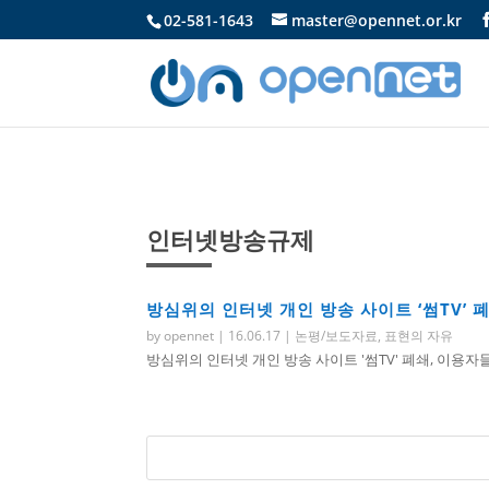
02-581-1643
master@opennet.or.kr
인터넷방송규제
방심위의 인터넷 개인 방송 사이트 ‘썸TV’
by
opennet
|
16.06.17
|
논평/보도자료
,
표현의 자유
방심위의 인터넷 개인 방송 사이트 '썸TV' 폐쇄, 이용자