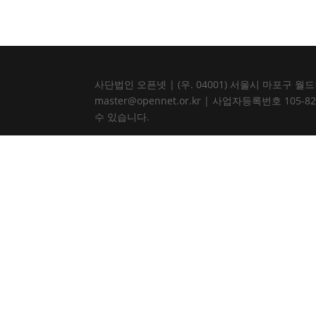
사단법인 오픈넷 | (우. 04001) 서울시 마포구 월드컵북로
master@opennet.or.kr | 사업자등록번호 
수 있습니다.