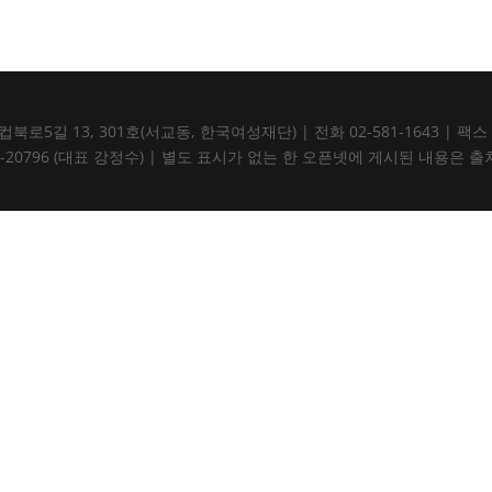
5길 13, 301호(서교동, 한국여성재단) | 전화 02-581-1643 | 팩스 02-5
105-82-20796 (대표 강정수) | 별도 표시가 없는 한 오픈넷에 게시된 