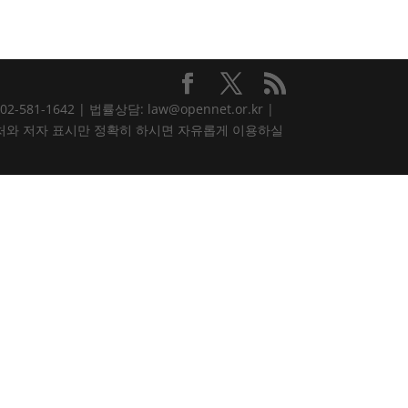
81-1642 | 법률상담: law@opennet.or.kr |
내용은 출처와 저자 표시만 정확히 하시면 자유롭게 이용하실