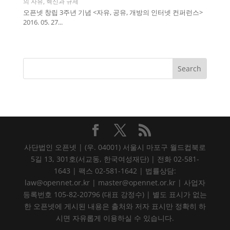
의 자유
,
혁신과 규제
오픈넷 창립 3주년 기념 <자유, 공유, 개방의 인터넷 컨퍼런스>
2016. 05. 27...
사단법인 오픈넷 | (우. 04001) 서울시 마포구 월드컵북로
5길 13, 301호(서교동, 한국여성재단) | 전화 02-581-
1643 | 팩스 02-581-1642 | 법률상담:
law@opennet.or.kr | master@opennet.or.kr | 사업자
등록번호 105-82-20796 (대표 강정수) | 별도 표시가 없는
한 오픈넷에 게시된 내용은 출처와 저자 표시만 정확히 하
시면 자유롭게 이용하실 수 있습니다.