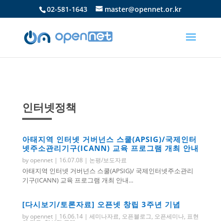
02-581-1643
master@opennet.or.kr
인터넷정책
아태지역 인터넷 거버넌스 스쿨(APSIG)/국제인터
넷주소관리기구(ICANN) 교육 프로그램 개최 안내
by
opennet
|
16.07.08
|
논평/보도자료
아태지역 인터넷 거버넌스 스쿨(APSIG)/ 국제인터넷주소관리
기구(ICANN) 교육 프로그램 개최 안내...
[다시보기/토론자료] 오픈넷 창립 3주년 기념
by
opennet
|
16.06.14
|
세미나자료
,
오픈블로그
,
오픈세미나
,
표현