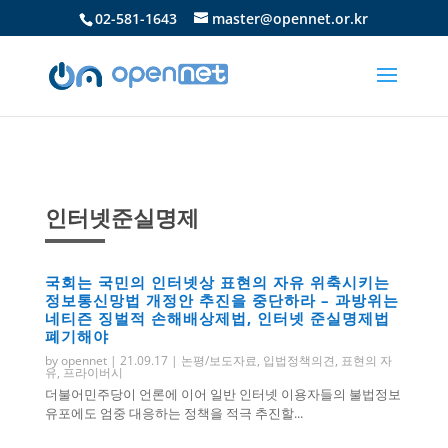
02-581-1643
master@opennet.or.kr
인터넷준실명제
국회는 국민의 인터넷상 표현의 자유 위축시키는
정보통신망법 개정안 추진을 중단하라 – 과방위는
네티즌 징벌적 손해배상제법, 인터넷 준실명제법
폐기해야
by
opennet
|
21.09.17
|
논평/보도자료
,
입법정책의견
,
표현의 자
유
,
프라이버시
더불어민주당이 언론에 이어 일반 인터넷 이용자들의 불법정보
유포에도 엄중 대응하는 정책을 적극 추진할...