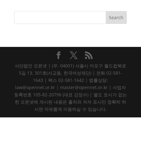
사단법인 오픈넷 | (우. 04001) 서울시 마포구 월드컵북로
5길 13, 301호(서교동, 한국여성재단) | 전화 02-581-
1643 | 팩스 02-581-1642 | 법률상담:
law@opennet.or.kr | master@opennet.or.kr | 사업자
등록번호 105-82-20796 (대표 강정수) | 별도 표시가 없는
한 오픈넷에 게시된 내용은 출처와 저자 표시만 정확히 하
시면 자유롭게 이용하실 수 있습니다.