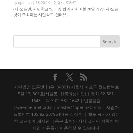
by
opennet
|
13.06.14
|
논평/보도자료
(사)오픈넷, 시민학교 ‘인터넷 법과 사회’ 6월 28일 개강 (사)오픈
넷이 주최하는 시민학교 ‘인터넷...
사단법인 오픈넷 | (우. 04001) 서울시 마포구 월드컵북로
5길 13, 301호(서교동, 한국여성재단) | 전화 02-581-
1643 | 팩스 02-581-1642 | 법률상담:
law@opennet.or.kr | master@opennet.or.kr | 사업자
등록번호 105-82-20796 (대표 강정수) | 별도 표시가 없는
한 오픈넷에 게시된 내용은 출처와 저자 표시만 정확히 하
시면 자유롭게 이용하실 수 있습니다.