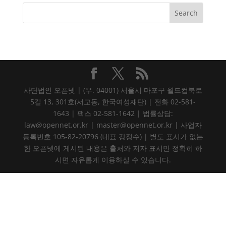
사단법인 오픈넷 | (우. 04001) 서울시 마포구 월드컵북로
5길 13, 301호(서교동, 한국여성재단) | 전화 02-581-
1643 | 팩스 02-581-1642 | 법률상담:
law@opennet.or.kr | master@opennet.or.kr | 사업자
등록번호 105-82-20796 (대표 강정수) | 별도 표시가 없는
한 오픈넷에 게시된 내용은 출처와 저자 표시만 정확히 하
시면 자유롭게 이용하실 수 있습니다.