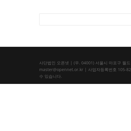
사단법인 오픈넷 | (우. 04001) 서울시 마포구 월드컵북로
master@opennet.or.kr | 사업자등록번호 
수 있습니다.