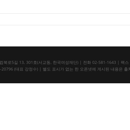
5길 13, 301호(서교동, 한국여성재단) | 전화 02-581-1643 | 팩스 02-5
105-82-20796 (대표 강정수) | 별도 표시가 없는 한 오픈넷에 게시된 