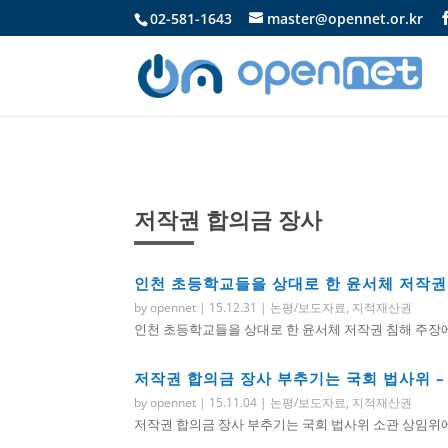
02-581-1643
master@opennet.or.kr
저작권 합의금 장사
인천 초등학교들을 상대로 한 윤서체 저작권
by
opennet
|
15.12.31
|
논평/보도자료
,
지적재산권
인천 초등학교들을 상대로 한 윤서체 저작권 침해 주장에
저작권 합의금 장사 부추기는 국회 법사위 
by
opennet
|
15.11.04
|
논평/보도자료
,
지적재산권
저작권 합의금 장사 부추기는 국회 법사위 소관 상임위에