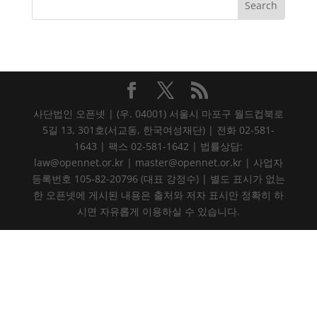
사단법인 오픈넷 | (우. 04001) 서울시 마포구 월드컵북로
5길 13, 301호(서교동, 한국여성재단) | 전화 02-581-
1643 | 팩스 02-581-1642 | 법률상담:
law@opennet.or.kr | master@opennet.or.kr | 사업자
등록번호 105-82-20796 (대표 강정수) | 별도 표시가 없는
한 오픈넷에 게시된 내용은 출처와 저자 표시만 정확히 하
시면 자유롭게 이용하실 수 있습니다.