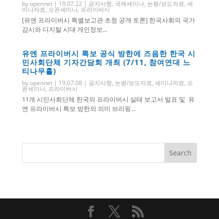
by
opennet
|
19.07.22
|
공지사항
,
국제세미나
,
논평/보도자료
,
세
미나자료
,
오픈세미나
,
프라이버시
[유엔 프라이버시 특별보고관 초청 공개 토론] 한국사회의 국가
감시와 디지털 시대 개인정보...
유엔 프라이버시 특보 공식 방한에 즈음한 한국 시
민사회단체 기자간담회 개최 (7/11, 참여연대 느
티나무홀)
by
opennet
|
19.07.08
|
공지사항
,
논평/보도자료
,
세미나자료
,
오
픈세미나
,
프라이버시
11개 시민사회단체 한국의 프라이버시 실태 보고서 발표 및 유
엔 프라이버시 특보 방한의 의미 브리핑...