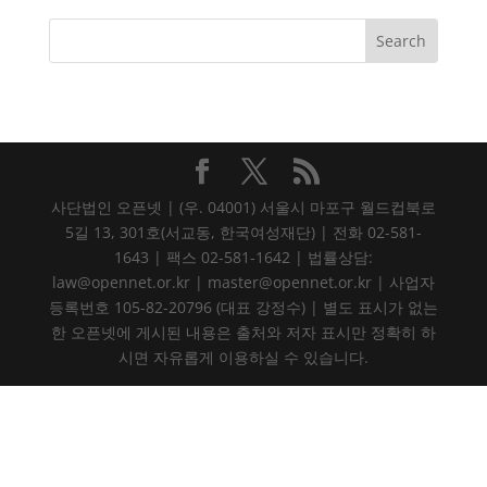
사단법인 오픈넷 | (우. 04001) 서울시 마포구 월드컵북로
5길 13, 301호(서교동, 한국여성재단) | 전화 02-581-
1643 | 팩스 02-581-1642 | 법률상담:
law@opennet.or.kr | master@opennet.or.kr | 사업자
등록번호 105-82-20796 (대표 강정수) | 별도 표시가 없는
한 오픈넷에 게시된 내용은 출처와 저자 표시만 정확히 하
시면 자유롭게 이용하실 수 있습니다.