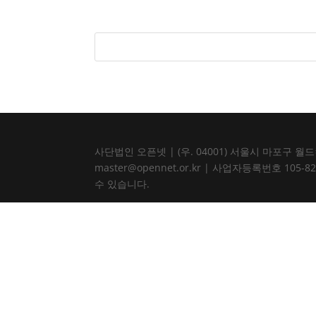
사단법인 오픈넷 | (우. 04001) 서울시 마포구 월드컵북로
master@opennet.or.kr | 사업자등록번호 
수 있습니다.