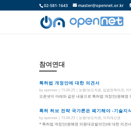
02-581-1643
master@opennet.or.kr
참여연대
특허법 개정안에 대한 의견서
by
opennet
|
15.06.25
|
논평/보도자료
,
입법정책의견
,
지
오픈넷이 아래와 같은 내용으로 특허법 개정안(원혜영 의
특허 허브 전략 국가론은 폐기해야 -기술지
by
opennet
|
15.06.25
|
논평/보도자료
,
지적재산권
* 특허법 개정안(원혜영 의원대표발의안)에 대한 의견서