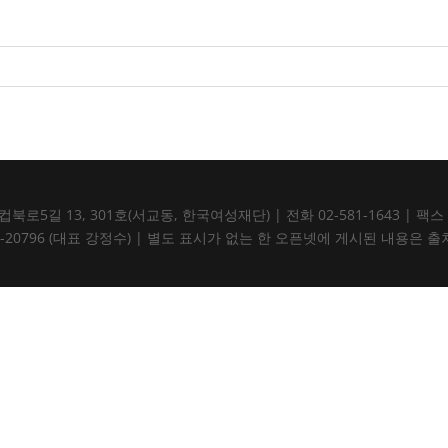
5길 13, 301호(서교동, 한국여성재단) | 전화 02-581-1643 | 팩스 02-5
105-82-20796 (대표 강정수) | 별도 표시가 없는 한 오픈넷에 게시된 